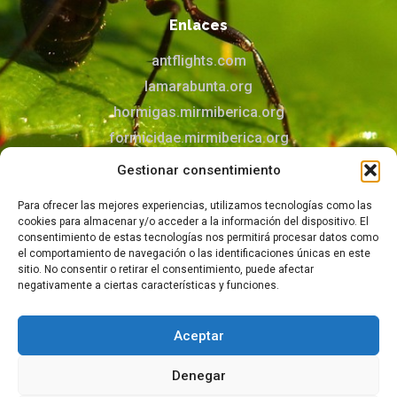
Enlaces
antflights.com
lamarabunta.org
hormigas.mirmiberica.org
formicidae.mirmiberica.org
mirmecologia.jimdofree.com
Gestionar consentimiento
Para ofrecer las mejores experiencias, utilizamos tecnologías como las
Contacto
cookies para almacenar y/o acceder a la información del dispositivo. El
Puedes contactar con nosotros mediante el
consentimiento de estas tecnologías nos permitirá procesar datos como
el comportamiento de navegación o las identificaciones únicas en este
formulario
sitio. No consentir o retirar el consentimiento, puede afectar
negativamente a ciertas características y funciones.
Aceptar
© 2026 Todos los derechos reservados –
Aviso legal
–
Política de privacidad
–
Política de cookies
Denegar