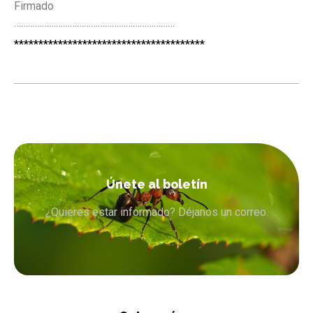
Firmado
…………………………
…………………………
………
******************************
*********
Únete al boletín
¿Quieres estar informado? Déjanos un correo.