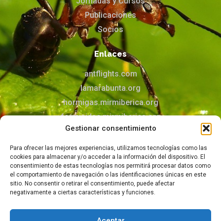
Jornadas y Cursos
Publicaciones
Socios
Enlaces
antflights.com
lamarabunta.org
hormigas.mirmiberica.org
formicidae.mirmiberica.org
Gestionar consentimiento
mirmecologia.jimdofree.com
Para ofrecer las mejores experiencias, utilizamos tecnologías como las
Contacto
cookies para almacenar y/o acceder a la información del dispositivo. El
consentimiento de estas tecnologías nos permitirá procesar datos como
Puedes contactar con nosotros mediante el
el comportamiento de navegación o las identificaciones únicas en este
formulario
sitio. No consentir o retirar el consentimiento, puede afectar
negativamente a ciertas características y funciones.
Aceptar