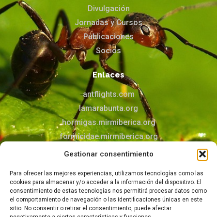
Divulgación
Jornadas y Cursos
Publicaciones
Socios
Enlaces
antflights.com
lamarabunta.org
hormigas.mirmiberica.org
formicidae.mirmiberica.org
mirmecologia.jimdofree.com
Gestionar consentimiento
Para ofrecer las mejores experiencias, utilizamos tecnologías como las
Contacto
cookies para almacenar y/o acceder a la información del dispositivo. El
Puedes contactar con nosotros mediante el
consentimiento de estas tecnologías nos permitirá procesar datos como
el comportamiento de navegación o las identificaciones únicas en este
formulario
sitio. No consentir o retirar el consentimiento, puede afectar