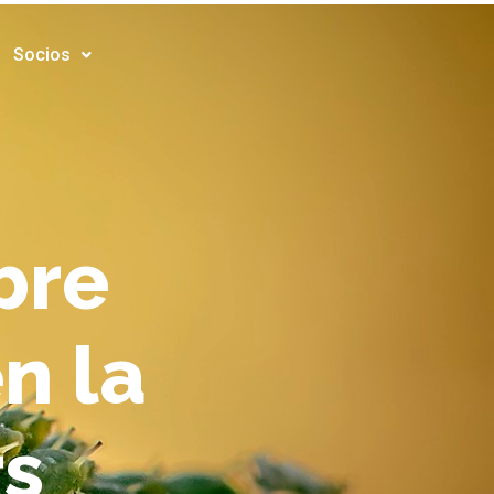
Socios
bre
n la
rs