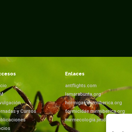
ccesos
Enlaces
icio
antflights.com
IM
lamarabunta.org
vulgación
hormigas.mirmiberica.org
rnadas y Cursos
formicidae.mirmiberica.org
blicaciones
mirmecologia.jimdofree.com
ocios