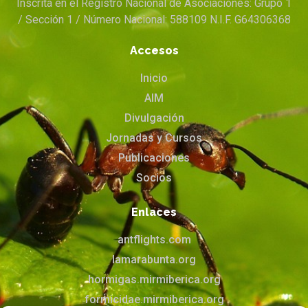
Inscrita en el Registro Nacional de Asociaciones: Grupo 1
/ Sección 1 / Número Nacional: 588109 N.I.F. G64306368
Accesos
Inicio
AIM
Divulgación
Jornadas y Cursos
Publicaciones
Socios
Enlaces
antflights.com
lamarabunta.org
hormigas.mirmiberica.org
formicidae.mirmiberica.org