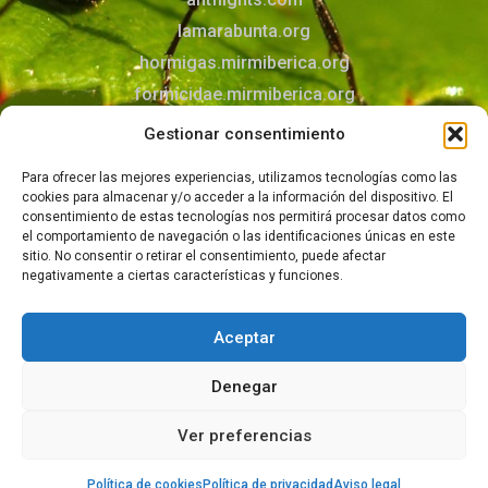
lamarabunta.org
hormigas.mirmiberica.org
formicidae.mirmiberica.org
mirmecologia.jimdofree.com
Gestionar consentimiento
Para ofrecer las mejores experiencias, utilizamos tecnologías como las
Contacto
cookies para almacenar y/o acceder a la información del dispositivo. El
Puedes contactar con nosotros mediante el
consentimiento de estas tecnologías nos permitirá procesar datos como
el comportamiento de navegación o las identificaciones únicas en este
formulario
sitio. No consentir o retirar el consentimiento, puede afectar
negativamente a ciertas características y funciones.
Aceptar
© 2026 Todos los derechos reservados –
Aviso legal
–
Política de privacidad
–
Política de cookies
Denegar
Ver preferencias
Política de cookies
Política de privacidad
Aviso legal