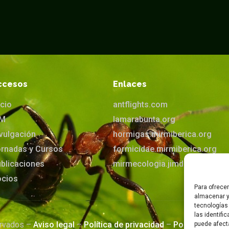
ccesos
Enlaces
icio
antflights.com
IM
lamarabunta.org
vulgación
hormigas.mirmiberica.org
rnadas y Cursos
formicidae.mirmiberica.org
blicaciones
mirmecologia.jimdofree.com
ocios
Para ofrece
almacenar y
tecnologías
las identifi
ervados –
Aviso legal
–
Política de privacidad
–
Política de co
puede afect