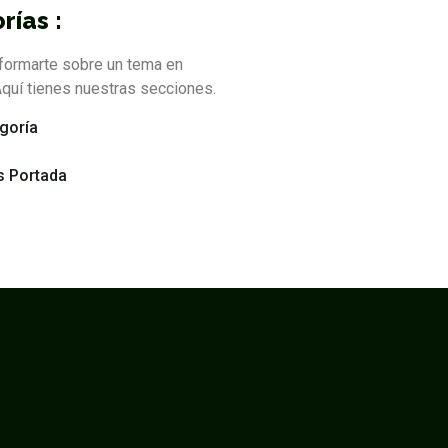
rías :
formarte sobre un tema en
quí tienes nuestras secciones.
egoría
s Portada