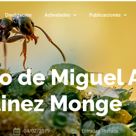
Divulgación
Actividades
Publicaciones
o de Miguel 
tinez Monge
04/02/2019
Entradas Portada