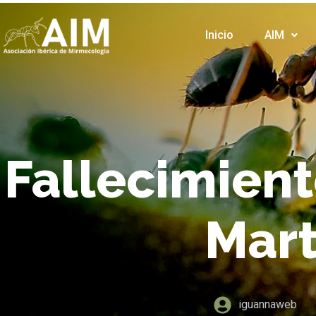
Inicio
AIM
Fallecimient
Mar
iguannaweb