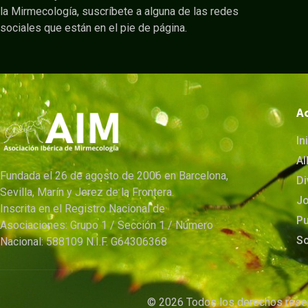
la Mirmecología, suscríbete a alguna de las redes
sociales que están en el pie de página.
A
In
A
Fundada el 26 de agosto de 2006 en Barcelona,
Di
Sevilla, Marín y Jerez de la Frontera.
Jo
Inscrita en el Registro Nacional de
Pu
Asociaciones: Grupo 1 / Sección 1 / Número
S
Nacional: 588109 N.I.F. G64306368
© 2026 Todos los derechos res