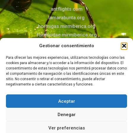
antflights.com
lamarabunta.org
hormigas.mirmiberica.org
formicidae.mirmiberica.org
mirmecologia.jimdofree.com
Gestionar consentimiento
Para ofrecer las mejores experiencias, utilizamos tecnologías como las
Contacto
cookies para almacenar y/o acceder a la información del dispositivo. El
Puedes contactar con nosotros mediante el
consentimiento de estas tecnologías nos permitirá procesar datos como
el comportamiento de navegación o las identificaciones únicas en este
formulario
sitio. No consentir o retirar el consentimiento, puede afectar
negativamente a ciertas características y funciones.
Aceptar
© 2026 Todos los derechos reservados –
Aviso legal
–
Política de privacidad
–
Política de cookies
Denegar
Ver preferencias