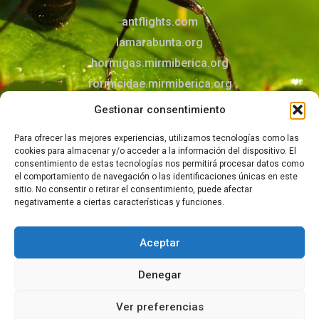
antflights.com
lamarabunta.org
hormigas.mirmiberica.org
formicidae.mirmiberica.org
mirmecologia.jimdofree.com
Gestionar consentimiento
Para ofrecer las mejores experiencias, utilizamos tecnologías como las
Contacto
cookies para almacenar y/o acceder a la información del dispositivo. El
Puedes contactar con nosotros mediante el
consentimiento de estas tecnologías nos permitirá procesar datos como
el comportamiento de navegación o las identificaciones únicas en este
formulario
sitio. No consentir o retirar el consentimiento, puede afectar
negativamente a ciertas características y funciones.
Aceptar
© 2026 Todos los derechos reservados –
Aviso legal
–
Política de privacidad
–
Política de cookies
Denegar
Ver preferencias