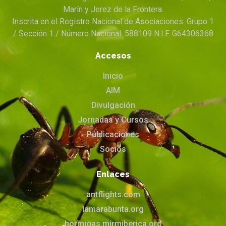
Marín y Jerez de la Frontera.
Inscrita en el Registro Nacional de Asociaciones: Grupo 1
/ Sección 1 / Número Nacional: 588109 N.I.F. G64306368
Accesos
Inicio
AIM
Divulgación
Jornadas y Cursos
Publicaciones
Socios
Enlaces
antflights.com
lamarabunta.org
hormigas.mirmiberica.org