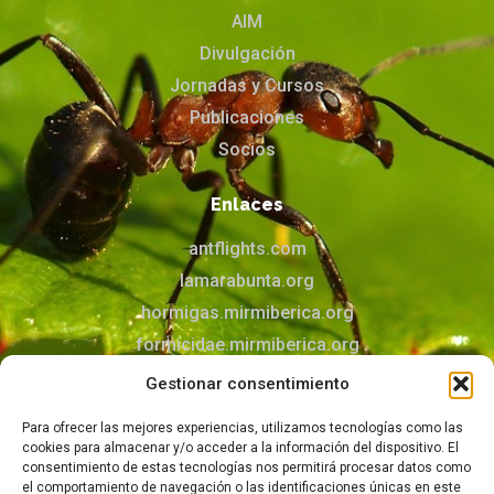
AIM
Divulgación
Jornadas y Cursos
Publicaciones
Socios
Enlaces
antflights.com
lamarabunta.org
hormigas.mirmiberica.org
formicidae.mirmiberica.org
mirmecologia.jimdofree.com
Gestionar consentimiento
Para ofrecer las mejores experiencias, utilizamos tecnologías como las
Contacto
cookies para almacenar y/o acceder a la información del dispositivo. El
Puedes contactar con nosotros mediante el
consentimiento de estas tecnologías nos permitirá procesar datos como
el comportamiento de navegación o las identificaciones únicas en este