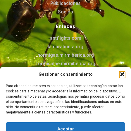
Publicaciones
Socios
Enlaces
antflights.com
lamarabunta.org
hormigas.mirmiberica.org
formicidae.mirmiberica.org
mirmecologia.jimdofree.com
Gestionar consentimiento
Para ofrecer las mejores experiencias, utilizamos tecnologías como las
Contacto
cookies para almacenar y/o acceder a la información del dispositivo. El
Puedes contactar con nosotros mediante el
consentimiento de estas tecnologías nos permitirá procesar datos como
el comportamiento de navegación o las identificaciones únicas en este
formulario
sitio. No consentir o retirar el consentimiento, puede afectar
negativamente a ciertas características y funciones.
Aceptar