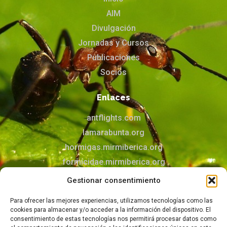
AIM
Divulgación
Jornadas y Cursos
Publicaciones
Socios
Enlaces
antflights.com
lamarabunta.org
hormigas.mirmiberica.org
formicidae.mirmiberica.org
mirmecologia.jimdofree.com
Gestionar consentimiento
Contacto
Para ofrecer las mejores experiencias, utilizamos tecnologías como las
cookies para almacenar y/o acceder a la información del dispositivo. El
Puedes contactar con nosotros mediante el
consentimiento de estas tecnologías nos permitirá procesar datos como