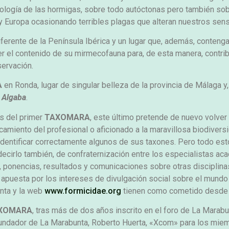
 biología de las hormigas, sobre todo autóctonas pero también s
 y Europa ocasionando terribles plagas que alteran nuestros se
diferente de la Península Ibérica y un lugar que, además, conten
er el contenido de su mirmecofauna para, de esta manera, contri
servación.
A
en Ronda, lugar de singular belleza de la provincia de Málaga y
 Algaba
.
os del primer
TAXOMARA
, este último pretende de nuevo volver al
camiento del profesional o aficionado a la maravillosa biodivers
 identificar correctamente algunos de sus taxones. Pero todo esto, 
ecirlo también, de confraternización entre los especialistas ac
, ponencias, resultados y comunicaciones sobre otras disciplina
apuesta por los intereses de divulgación social sobre el mundo 
unta y la web
www.formicidae.org
tienen como cometido desde s
XOMARA
, tras más de dos años inscrito en el foro de La Marabu
undador de La Marabunta, Roberto Huerta, «Xcom» para los miemb